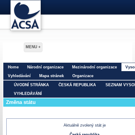
Home
Národní organizace
Mezinárodní organizace
Vyso
Vyhledávání
Mapa stránek
Organizace
ÚVODNÍ STRÁNKA
ČESKÁ REPUBLIKA
SEZNAM VYSO
VYHLEDÁVÁNÍ
Změna státu
Aktuálně zvolený stát je
Česká republika